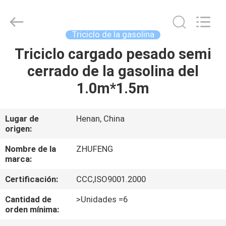
Everest
Huaying
Tricycle
Motorcycle
Co.,
Triciclo de la gasolina
Ltd..
All
Triciclo cargado pesado semi
HOGAR
Rights
Reserved.
cerrado de la gasolina del
PRODUCTOS
1.0m*1.5m
SOBRE
Lugar de
Henan, China
origen:
NOSOTROS
Nombre de la
ZHUFENG
marca:
VIAJE
Certificación:
CCC,ISO9001.2000
DE
LA
Cantidad de
>Unidades =6
orden mínima:
FÁBRICA