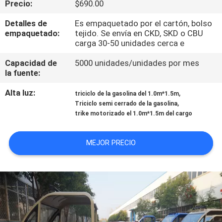
Precio:
$690.00
CONTROL
Detalles de
Es empaquetado por el cartón, bolso
empaquetado:
tejido. Se envía en CKD, SKD o CBU
DE
carga 30-50 unidades cerca e
CALIDAD
Capacidad de
5000 unidades/unidades por mes
la fuente:
ÉNTRENOS
Alta luz:
,
triciclo de la gasolina del 1.0m*1.5m
,
EN
Triciclo semi cerrado de la gasolina
trike motorizado el 1.0m*1.5m del cargo
CONTACTO
CON
MEJOR PRECIO
NOTICIAS
PIDA
UNA