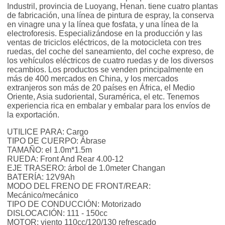
Industril, provincia de Luoyang, Henan. tiene cuatro plantas
de fabricación, una línea de pintura de espray, la conserva
en vinagre una y la línea que fosfata, y una línea de la
electroforesis. Especializándose en la producción y las
ventas de triciclos eléctricos, de la motocicleta con tres
ruedas, del coche del saneamiento, del coche expreso, de
los vehículos eléctricos de cuatro ruedas y de los diversos
recambios. Los productos se venden principalmente en
más de 400 mercados en China, y los mercados
extranjeros son más de 20 países en África, el Medio
Oriente, Asia sudoriental, Suramérica, el etc. Tenemos
experiencia rica en embalar y embalar para los envíos de
la exportación.
UTILICE PARA: Cargo
TIPO DE CUERPO: Ábrase
TAMAÑO: el 1.0m*1.5m
RUEDA: Front And Rear 4.00-12
EJE TRASERO: árbol de 1.0meter Changan
BATERÍA: 12V9Ah
MODO DEL FRENO DE FRONT/REAR:
Mecánico/mecánico
TIPO DE CONDUCCIÓN: Motorizado
DISLOCACIÓN: 111 - 150cc
MOTOR: viento 110cc/120/130 refrescado