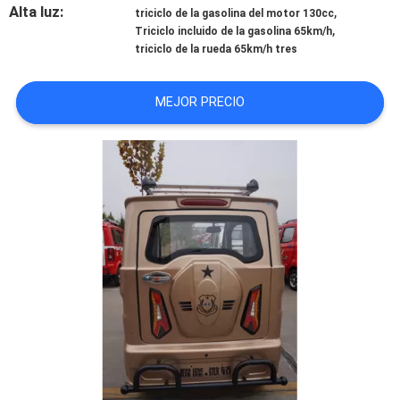
Alta luz:
,
triciclo de la gasolina del motor 130cc
,
Triciclo incluido de la gasolina 65km/h
CONTROL
triciclo de la rueda 65km/h tres
DE
CALIDAD
MEJOR PRECIO
ÉNTRENOS
EN
CONTACTO
CON
NOTICIAS
PIDA
UNA