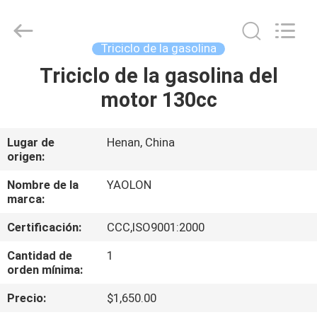
Everest
Huaying
Tricycle
Motorcycle
Co.,
Triciclo de la gasolina
Ltd..
All
Triciclo de la gasolina del
HOGAR
Rights
Reserved.
motor 130cc
PRODUCTOS
Lugar de
Henan, China
origen:
SOBRE
NOSOTROS
Nombre de la
YAOLON
marca:
Certificación:
CCC,ISO9001:2000
VIAJE
DE
Cantidad de
1
orden mínima:
LA
Precio:
$1,650.00
FÁBRICA