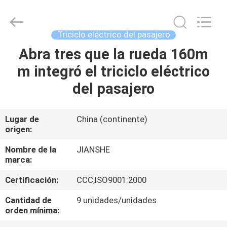
Everest
Huaying
Tricycle
Motorcycle
Co.,
Triciclo eléctrico del pasajero
Ltd..
All
Abra tres que la rueda 160m
HOGAR
Rights
Reserved.
m integró el triciclo eléctrico
PRODUCTOS
del pasajero
SOBRE
Lugar de
China (continente)
origen:
NOSOTROS
Nombre de la
JIANSHE
marca:
VIAJE
Certificación:
CCC,ISO9001:2000
DE
LA
Cantidad de
9 unidades/unidades
orden mínima:
FÁBRICA