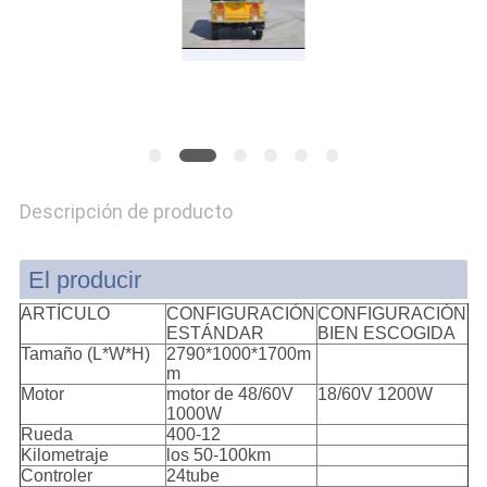
CITA
MAPA
DEL
SITIO
Descripción de producto
PRIVACY
POLICY
El producir
ARTÍCULO
CONFIGURACIÓN
CONFIGURACIÓN
ESTÁNDAR
BIEN ESCOGIDA
Tamaño (L*W*H)
2790*1000*1700m
m
Motor
motor de 48/60V
18/60V 1200W
1000W
Rueda
400-12
Kilometraje
los 50-100km
Controler
24tube