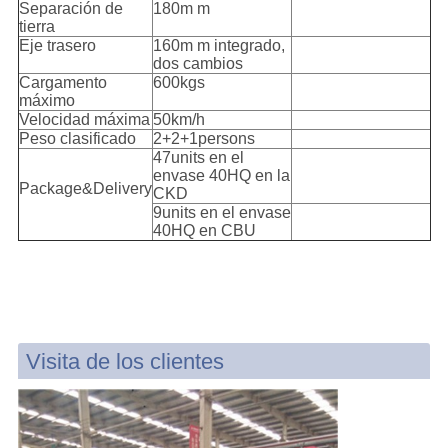
Separación de
180m m
tierra
Eje trasero
160m m integrado,
dos cambios
Cargamento
600kgs
máximo
Velocidad máxima
50km/h
Peso clasificado
2+2+1persons
47units en el
envase 40HQ en la
Package&Delivery
CKD
9units en el envase
40HQ en CBU
Visita de los clientes