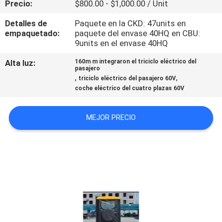
Precio:
$800.00 - $1,000.00 / Unit
CONTROL
Detalles de
Paquete en la CKD: 47units en
empaquetado:
paquete del envase 40HQ en CBU:
DE
9units en el envase 40HQ
CALIDAD
Alta luz:
160m m integraron el triciclo eléctrico del
pasajero
,
,
triciclo eléctrico del pasajero 60V
ÉNTRENOS
coche eléctrico del cuatro plazas 60V
EN
MEJOR PRECIO
CONTACTO
CON
NOTICIAS
PIDA
UNA