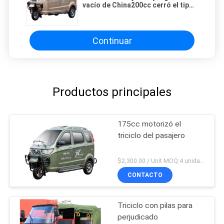
vacío de China200cc cerró el tipo
de CarTuc Tuc Scooter
Passenger Tricycle Petrol de la
rueda de la cabina 3
Continuar
Productos principales
175cc motorizó el
triciclo del pasajero
$2,300.00 / Unit MOQ:4 unidades
CONTACTO
Triciclo con pilas para
perjudicado