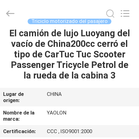
Everest
Huaying
Tricycle
Motorcycle
Co.,
Triciclo motorizado del pasajero
Ltd..
All
El camión de lujo Luoyang del
HOGAR
Rights
Reserved.
vacío de China200cc cerró el
PRODUCTOS
tipo de CarTuc Tuc Scooter
Passenger Tricycle Petrol de
SOBRE
la rueda de la cabina 3
NOSOTROS
Lugar de
CHINA
origen:
VIAJE
DE
Nombre de la
YAOLON
marca:
LA
Certificación:
CCC , ISO9001:2000
FÁBRICA