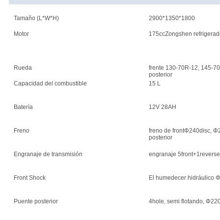
Tamaño (L*W*H)
2900*1350*1800
Motor
175ccZongshen refrigerad
Rueda
frente 130-70R-12, 145-7
posterior
Capacidad del combustible
15 L
Batería
12V 28AH
Freno
freno de frontΦ240disc, Φ
posterior
Engranaje de transmisión
engranaje 5front+1reverse
Front Shock
El humedecer hidráulico 
Puente posterior
4hole, semi flotando, Φ22