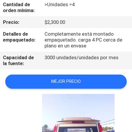
Cantidad de
>Unidades =4
orden mínima:
CONTROL
Precio:
$2,300.00
DE
CALIDAD
Detalles de
Completamente está montado
empaquetado:
empaquetado. carga 4 PC cerca de
plano en un envase
ÉNTRENOS
Capacidad de
3000 unidades/unidades por mes
EN
la fuente:
CONTACTO
CON
MEJOR PRECIO
NOTICIAS
PIDA
UNA