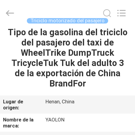
Everest
Huaying
Tricycle
Motorcycle
Co.,
Triciclo motorizado del pasajero
Ltd..
All
Tipo de la gasolina del triciclo
HOGAR
Rights
Reserved.
del pasajero del taxi de
PRODUCTOS
WheelTrike DumpTruck
TricycleTuk Tuk del adulto 3
SOBRE
de la exportación de China
NOSOTROS
BrandFor
VIAJE
Lugar de
Henan, China
origen:
DE
LA
Nombre de la
YAOLON
marca:
FÁBRICA