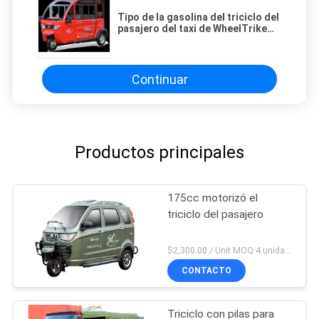
Tipo de la gasolina del triciclo del
pasajero del taxi de WheelTrike
DumpTruck TricycleTuk Tuk del
adulto 3 de la exportación de
China BrandFor
Continuar
Productos principales
175cc motorizó el
triciclo del pasajero
$2,300.00 / Unit MOQ:4 unidades
CONTACTO
Triciclo con pilas para