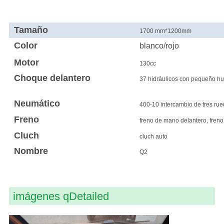
Tamaño
1700 mm*1200mm
Color
blanco/rojo
Motor
130cc
Choque delantero
37 hidráulicos con pequeño h
Neumático
400-10 intercambio de tres ru
Freno
freno de mano delantero, freno
Cluch
cluch auto
Nombre
Q2
imágenes qDetailed