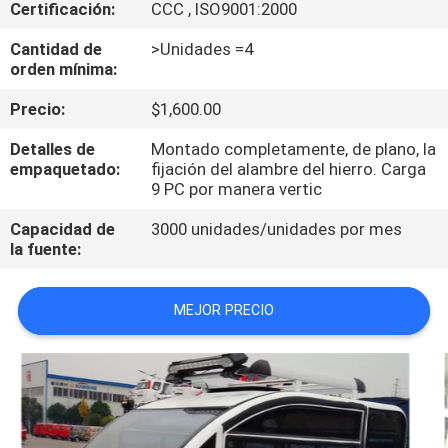
Certificación:
CCC , ISO9001:2000
CONTROL
Cantidad de
>Unidades =4
orden mínima:
DE
Precio:
$1,600.00
CALIDAD
Detalles de
Montado completamente, de plano, la
empaquetado:
fijación del alambre del hierro. Carga
ÉNTRENOS
9 PC por manera vertic
EN
Capacidad de
3000 unidades/unidades por mes
CONTACTO
la fuente:
CON
MEJOR PRECIO
NOTICIAS
PIDA
UNA