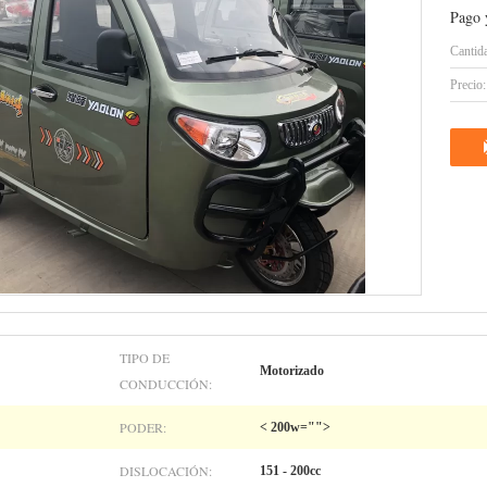
Pago 
Cantid
Precio:
TIPO DE
Motorizado
CONDUCCIÓN:
PODER:
< 200w="">
DISLOCACIÓN:
151 - 200cc