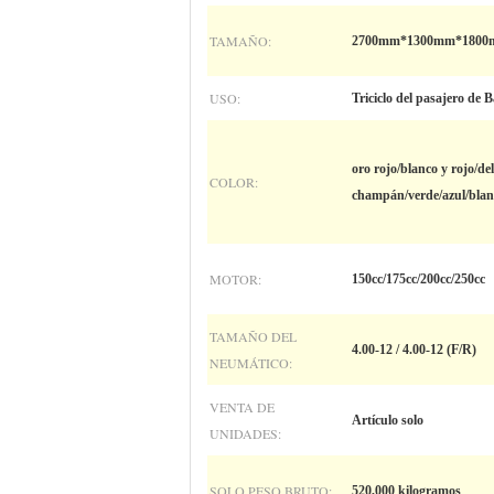
TAMAÑO:
2700mm*1300mm*1800
USO:
Triciclo del pasajero de B
oro rojo/blanco y rojo/del
COLOR:
champán/verde/azul/blan
MOTOR:
150cc/175cc/200cc/250cc
TAMAÑO DEL
4.00-12 / 4.00-12 (F/R)
NEUMÁTICO:
VENTA DE
Artículo solo
UNIDADES:
SOLO PESO BRUTO:
520,000 kilogramos