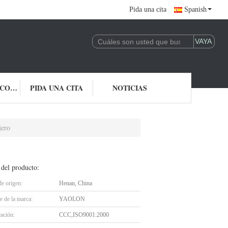
Pida una cita
Spanish
ÉNTRENOS EN CONTACTO CON
PIDA UNA CITA
NOTICIAS
jero
 del producto:
de origen:
Henan, China
 de la marca:
YAOLON
cación:
CCC,ISO9001:2000