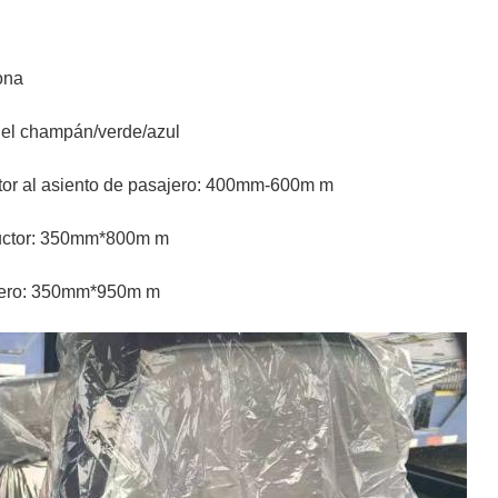
ona
/del champán/verde/azul
ctor al asiento de pasajero: 400mm-600m m
ductor: 350mm*800m m
ajero: 350mm*950m m