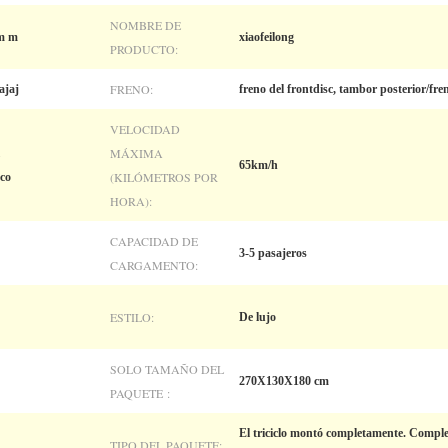
NOMBRE DE
m m
xiaofeilong
PRODUCTO:
FRENO:
ajaj
freno del frontdisc, tambor posterior/fre
VELOCIDAD
MÁXIMA
65km/h
(KILÓMETROS POR
co
HORA):
CAPACIDAD DE
3-5 pasajeros
CARGAMENTO:
ESTILO:
De lujo
SOLO TAMAÑO DEL
270X130X180 cm
PAQUETE :
El triciclo montó completamente. Comp
TIPO DEL PAQUETE: