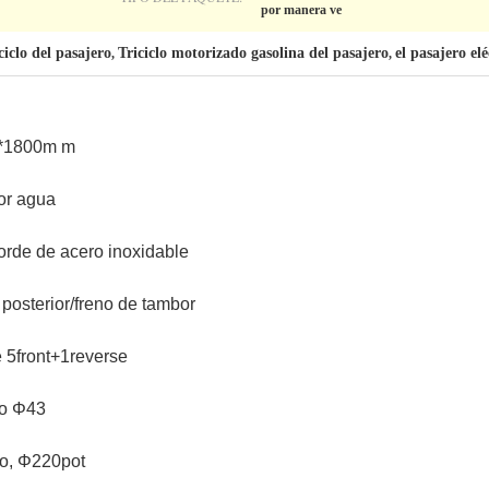
por manera ve
ciclo del pasajero
Triciclo motorizado gasolina del pasajero
el pasajero elé
,
,
*1800m m
or agua
rde de acero inoxidable
 posterior/freno de tambor
 5front+1reverse
co Φ43
do, Φ220pot