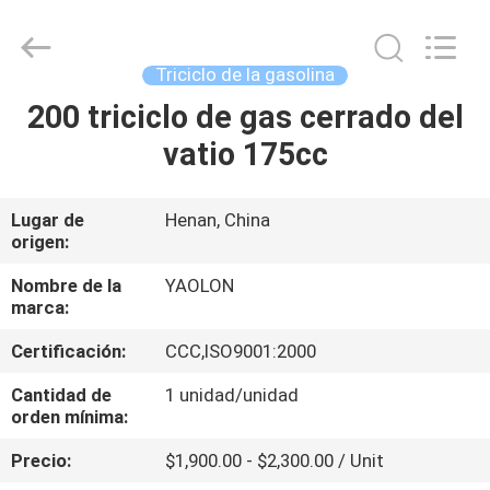
Everest
Huaying
Tricycle
Motorcycle
Co.,
Triciclo de la gasolina
Ltd..
All
200 triciclo de gas cerrado del
HOGAR
Rights
Reserved.
vatio 175cc
PRODUCTOS
Lugar de
Henan, China
origen:
SOBRE
NOSOTROS
Nombre de la
YAOLON
marca:
Certificación:
CCC,ISO9001:2000
VIAJE
DE
Cantidad de
1 unidad/unidad
orden mínima:
LA
Precio:
$1,900.00 - $2,300.00 / Unit
FÁBRICA