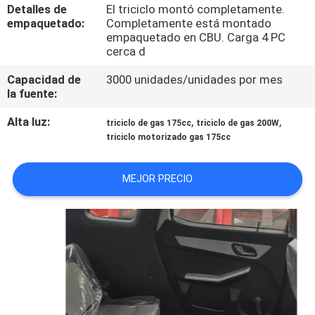
Detalles de
El triciclo montó completamente.
empaquetado:
Completamente está montado
CONTROL
empaquetado en CBU. Carga 4 PC
cerca d
DE
CALIDAD
Capacidad de
3000 unidades/unidades por mes
la fuente:
Alta luz:
,
,
ÉNTRENOS
triciclo de gas 175cc
triciclo de gas 200W
triciclo motorizado gas 175cc
EN
CONTACTO
MEJOR PRECIO
CON
NOTICIAS
PIDA
UNA