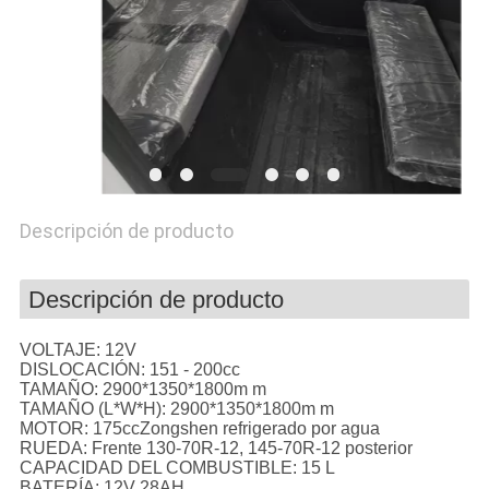
CITA
MAPA
DEL
SITIO
Descripción de producto
PRIVACY
POLICY
Descripción de producto
VOLTAJE:
12V
DISLOCACIÓN:
151 - 200cc
TAMAÑO:
2900*1350*1800m m
TAMAÑO (L*W*H):
2900*1350*1800m m
MOTOR:
175ccZongshen refrigerado por agua
RUEDA:
Frente 130-70R-12, 145-70R-12 posterior
CAPACIDAD DEL COMBUSTIBLE:
15 L
BATERÍA:
12V 28AH