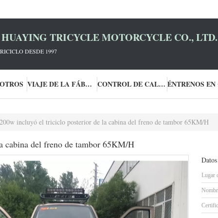
HUAYING TRICYCLE MOTORCYCLE CO., LTD.
RICICLO DESDE 1997
SOTROS
VIAJE DE LA FÁBRICA
CONTROL DE CALIDAD
200w incluyó el triciclo posterior de la cabina del freno de tambor 65KM/H
 la cabina del freno de tambor 65KM/H
Datos
Lugar 
Nombre
Certifi