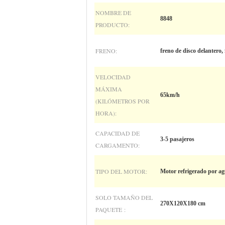
NOMBRE DE
8848
PRODUCTO:
FRENO:
freno de disco delantero,
VELOCIDAD
MÁXIMA
65km/h
(KILÓMETROS POR
HORA):
CAPACIDAD DE
3-5 pasajeros
CARGAMENTO:
TIPO DEL MOTOR:
Motor refrigerado por a
SOLO TAMAÑO DEL
270X120X180 cm
PAQUETE :