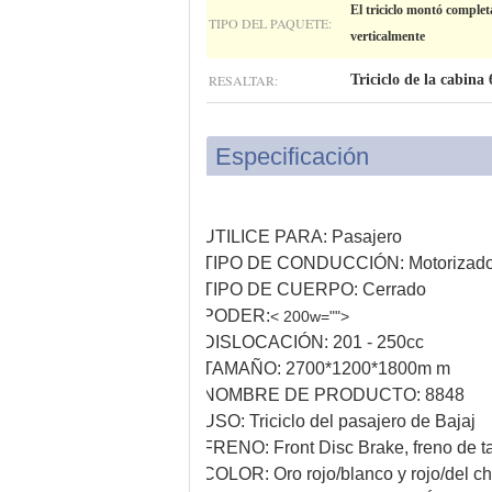
El triciclo montó compl
TIPO DEL PAQUETE:
verticalmente
RESALTAR:
Triciclo de la cabin
Especificación
UTILICE PARA:
Pasajero
TIPO DE CONDUCCIÓN:
Motorizad
TIPO DE CUERPO:
Cerrado
PODER:
< 200w="">
DISLOCACIÓN:
201 - 250cc
TAMAÑO:
2700*1200*1800m m
NOMBRE DE PRODUCTO:
8848
USO:
Triciclo del pasajero de Bajaj
FRENO:
Front Disc Brake, freno de t
COLOR:
Oro rojo/blanco y rojo/del 