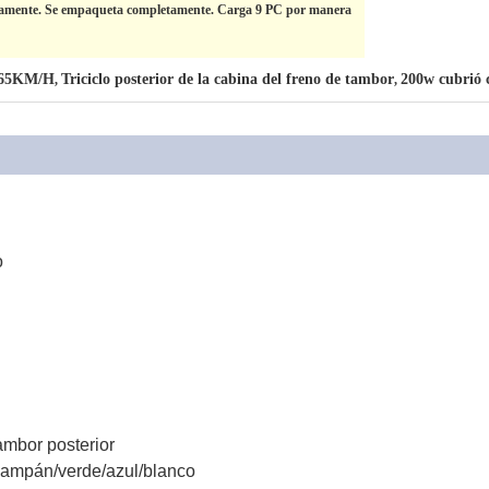
etamente. Se empaqueta completamente. Carga 9 PC por manera
a 65KM/H
Triciclo posterior de la cabina del freno de tambor
200w cubrió 
,
,
o
ambor posterior
champán/verde/azul/blanco