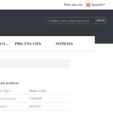
Pida una cita
Spanish
ÉNTRENOS EN CONTACTO CON
PIDA UNA CITA
NOTICIAS
 del producto:
de origen:
Henan, China
 de la marca:
YAOLON
cación:
ISO,CCC