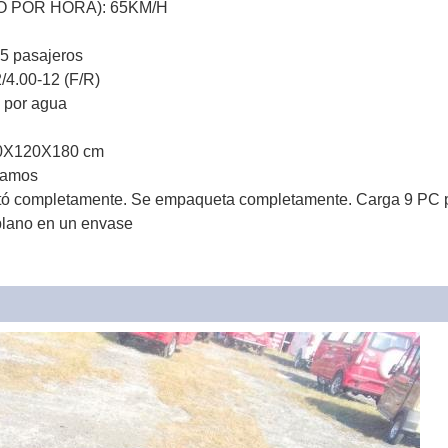
O POR HORA):
65KM/H
5 pasajeros
/4.00-12 (F/R)
o por agua
0X120X180 cm
ramos
ntó completamente. Se empaqueta completamente. Carga 9 PC p
plano en un envase