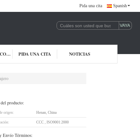
Pida una cita
Spanish
ÉNTRENOS EN CONTACTO CON
PIDA UNA CITA
NOTICIAS
ajero
 del producto:
de origen:
Henan, China
cación:
CCC , ISO9001:2000
y Envío Términos: