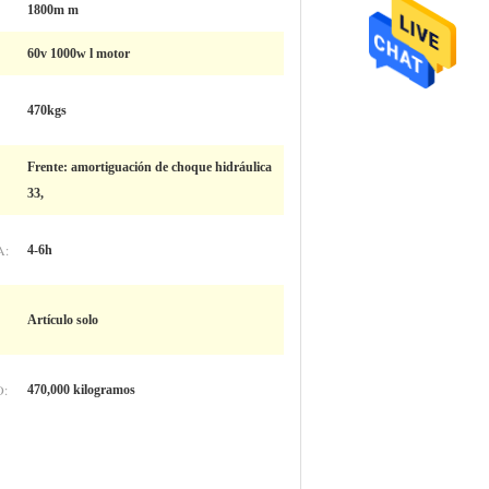
1800m m
60v 1000w l motor
470kgs
Frente: amortiguación de choque hidráulica
33,
A:
4-6h
Artículo solo
O:
470,000 kilogramos