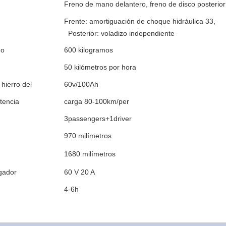
Freno de mano delantero, freno de disco posterior
Frente: amortiguación de choque hidráulica 33,
Posterior: voladizo independiente
do
600 kilogramos
50 kilómetros por hora
 hierro del
60v/100Ah
stencia
carga 80-100km/per
3passengers+1driver
970 milímetros
1680 milímetros
rgador
60 V 20 A
4-6h