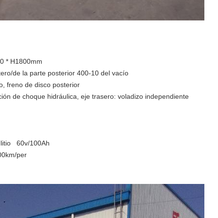
300 * H1800mm
ro/de la parte posterior 400-10 del vacío
, freno de disco posterior
n de choque hidráulica, eje trasero: voladizo independiente
l litio 60v/100Ah
100km/per