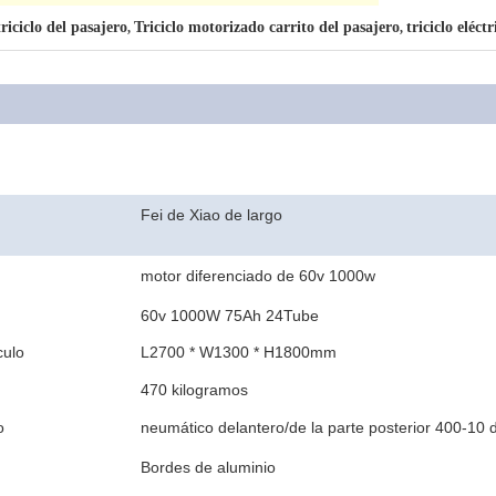
iciclo del pasajero
Triciclo motorizado carrito del pasajero
triciclo eléc
,
,
Fei de Xiao de largo
motor diferenciado de 60v 1000w
60v 1000W 75Ah 24Tube
culo
L2700 * W1300 * H1800mm
470 kilogramos
o
neumático delantero/de la parte posterior 400-10 d
Bordes de aluminio